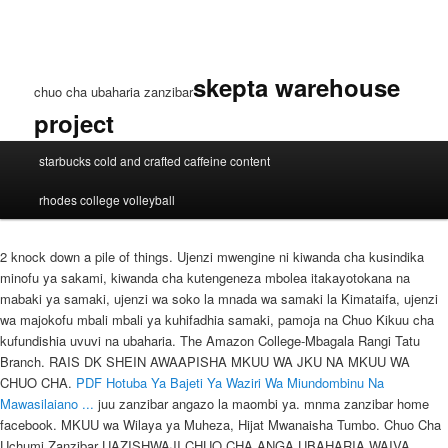
skepta warehouse
chuo cha ubaharia zanzibar
project
chuo
starbucks cold and crafted caffeine content
cha
ubaharia
rhodes college volleyball
zanzibar
2 knock down a pile of things. Ujenzi mwengine ni kiwanda cha kusindika
minofu ya sakami, kiwanda cha kutengeneza mbolea itakayotokana na
mabaki ya samaki, ujenzi wa soko la mnada wa samaki la Kimataifa, ujenzi
wa majokofu mbali mbali ya kuhifadhia samaki, pamoja na Chuo Kikuu cha
kufundishia uvuvi na ubaharia. The Amazon College-Mbagala Rangi Tatu
Branch. RAIS DK SHEIN AWAAPISHA MKUU WA JKU NA MKUU WA
CHUO CHA.
PDF
Hotuba Ya Bajeti Ya Waziri Wa Miundombinu Na
Mawasilaiano ...
juu zanzibar angazo la maombi ya. mnma zanzibar home
facebook. MKUU wa Wilaya ya Muheza, Hijat Mwanaisha Tumbo. Chuo Cha
Uchumi Zanzibar UAZISHWAJI CHUO CHA ANGA UBAHARIA WAIVA.