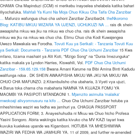
CHAMA Cha Mapinduzi (CCM) ni merikebu inayoelea shelabela katika bahari
iliyochafuka.
Mahfali Ya Kumi Na Moja Chuo Kikuu Cha Taifa Cha Zanzibar
...
Mafunzo wafungua chuo cha ushoni Zanzibar Zanzibar24.
theNkoromo
Blog: KATIBU MKUU WIZARA YA UJENZI, UCHUKUZI NA ...
rais dk shein
awaapisha mkuu wa jku na mkuu wa chuo cha. rais dk shein awaapisha
mkuu wa jku na mkuu wa chuo cha. Elimu Chuo cha Kodi Kuwajengea
Uwezo Mawakala wa Forodha.
Tovuti Kuu ya Serikali: - Tanzania
Tovuti Kuu
ya Serikali: Documents - Tanzania
PDF
Chuo Cha Uchumi Zanzibar
15 Kwa
mfano, tizama mashairi ya Alii Koti, "Mzigo Song" na "Dunia Imezunguka"
katika makala ya Lyndon Harries, Kiswahili, Vol.
PDF
Chuo Cha Uchumi
Zanzibar - 159.65.129.158
Bwana Amani Karume na Bibi Amina Binti Kadudu
walifunga ndoa . DK SHEIN AWAAPISHA MKUU WA JKU NA MKUU WA
CHUO CHA MAFUNZO. 2.Kitambulisho cha ubaharia, 3.Vyeti vya ujuzi,
4.Barua toka chama cha mabaharia NAMNA YA KUJAZA FOMU YA
MAOMBI YA PASIPOTI MTANDAONI 1.
Mjamzito asimulia 'malaika'
mwokoaji alivyomnusuru na kifo ...
Chuo Cha Uchumi Zanzibar hotuba ya mheshimiwa waziri wa fedha wa jamhuri ya. CHAGUA PASSPORT APPLICATION FORM; 3. Anayeshuhudia ni Mkuu wa Chuo hicho Profesa Yasini Songoro. Abiria wakiingia katika kivuko cha MV KAZI tayari kwa kuvuka kuelekea upande wa Kigamboni. HOTUBA YA MHESHIMIWA WAZIRI WA FEDHA WA JAMHURI YA. 11 of 2009, and further re-amended by Act No. Angalizo hilo ametoa mwishoni mwa wiki wakati akifunga . uakuwaji nmu-] grabbing, snatching. Karibuni nyote. Katika maelezo yake anaandika pia majina kama vile kikombe, mkono wa tembo, muriani, na . UAZISHWAJI CHUO CHA ANGA UBAHARIA WAIVA. Kwa mujibu wa Katiba ya NCCR_MAGEUZI, Mwenyekiti anayo haki ya kuwateua wajumbe watano wa Halmashauri Kuu ya chama na wawili wa Kamati Kuu bila kuingiliwa na mtu yeyote . Na Veronica Romwald, Dar es Salaam WAKATI msako wa watumishi hewa ukiwa umeshika kasi nchini, Baraza la Mitihani Tanzania (Necta), limewataka watu wote wanaojijua wazi kuwa wanamiliki vyeti bandia kujisalimisha wenyewe. Bwana Abeid Amani Karume muasisi wa Mapinduzi ya Zanzibar alizaliwa katika kitongoji cha Pongwe, Mudiria ya Mwera kisiwani Unguja tarehe 4 Agosti 1905. Naibu Waziri wa Ujenzi na Uchukuzi, Mwita Waitara, akikabidhiwa nakala za vitabu vya "Uchumi wa Bluu" na Kaimu Mkuu wa Chuo cha Bahari Dk. kutotambuliwa kwa Chuo cha Ubaharia kilichopo Zanzibar (DANOUS). may 2nd, 2018 - chuo cha zanzibar school of health kinamilikiwa na zanzibar school of health company limited tuna wingi wa shukrani kwa vile chuo cha 18 / 66. zanzibar school of health' Hakusoma katika hizi shule tunazosomea sisi wengine. pomo.a kt [ele] 1 calm, placate: Alikuwa na hasira nyingi lakini nimem~ he was very angry but I have calmed him. WAZIRI wa Miundombinu na Mawasiliano, Hamad Masoud amesema kuanzishwa Chuo cha Usafiri wa Anga na Ubaharia kunalenga kuleta mageuzi ya kiajira kwa vijana wa Kizanzibari watakasoma fani hizo. chuo kikuu cha zanzibar wikipedia kamusi elezo huru. Hostel accommodation will be available from 25th August 2012. 5 Mkuu huyo hakuwa tayari kukutana na Kamati ili kupata ufafanuzi kwa masuala Kaimu Mkuu wa Chuo cha Bahari,Ing. 0719707798 / 0754930949. Siku ya leo visiwa vya Zanzibar wanaadhimisha miaka 45 ya aliyekuwa Rais wa kwanza wa Zanzibar Sheikh Abeid Amani Karume ambaye aliuwawa kwa kupigwa risasi katika jengo la Makao Makuu ya Chama cha Afro-Shirazi hapo Kisiwandui mjini Zanzibar. Grace Elisha (27), mkazi wa Kijiji cha Bwisya, kisiwa cha Ukara ameeleza jinsi alivyonusirika katika ajali ya kuzama kwa kivuko cha Mv Nyerere katika mazingira ambayo binafsi mpaka sasa anaona ni kama muujizi umetendeka wa mungu kumshushia 'malaika' aliyemwokoa kwenye ajali hiyo ambapo ni watu 41 tu ndio waliookolewa huku wengine 230 wakipoteza maisha majini. Mishahara kwa mabaharia kima cha chini ni dola 500. "Kazi iliyobaki ni kupima na kuhakiki uwezo wa kivuko hiki ili kiweze kufanya kazi na kwamba kazi hiyo itafanywa na wataalam kutoka chuo cha ubaharia kutoka DIT Dar es Salaam (Taasisi ya Teknolojia Dar es Salaam) pamoja na wataalam wa Tasac (Chama cha Uwakala wa Meli)," amesema Maselle. taifa cha, zanzibar marubani wawili wa chuo cha usafiri wa anga, china kujenga chuo cha usafirishaji nchini dar24, serikali yajipanga kuboresha . View my complete profile. Katika mwaka 1913 wakati akiwa na umri wa miaka minane, mama yake . 41/2 . bodi ya chuo cha uandishi wa habari zanzibar yazinduliwa. Comment. uazishwaji chuo cha anga ubaharia waiva. swahili time chuo kipya cha zanzibar school of health. Zanzibar 03.02.2021. . DMI Courses & Programmes Offered Dar es Salaam Maritime Institute (DMI) -Kozi za Chuo cha Ubaharia Marine Dar es salaam DMI Courses & Programmes Offered Dar es Salaam Maritime Institute (DMI) -Kozi za Chuo . jaizmelaleo utalii zanzibar waweza kukuza uchumi. Kaimu Mkeyenge na Mkurugenzi Mkuu wa Ofisi ya . chuo cha uongozi wa fedha cha chwaka chatunuku 1230. Wanadai kuwa, msamiati mwingi wa Kiswahili unatokana na Kiarabu. FINAL YEAR SUPPLEMENTARY EXAMINATIONS FOR 2011/2012 ACADEMIC YEAR (UDOM) Be informed that Supplementary Examinations for 2011/12 Final Year students of the University of Dodoma shall be held from Monday 27thAugust, to Friday 31st August 2012. 5.2.8 FUNGU 45 - OFISI YA TAIFA YA UKAGUZI 92. uajuza nm [ u-] (wanawake) old age. . INGIA KATIKA TOVUTI YA IDARA: www.immigration.go.tz KISHA NENDA KATIKA KITUFE CHA e-SERVICES 2. Ali Mohamed Shein akiwa Mkuu wa Chuo Kikuu cha Taifa cha Zanzibar Chuo kimepiga hatua kubwa kwa kuimarika kwa miundombinu na kuongezeka kwa idadi ya skuli, Taasisi, programu mbali mbali za masomo, miongoni mwa skuli mpya ni skuli ya kilimo, skuli ya utibabu wa Meno na Taasisi ya Masomo ya Ubaharia. Upeo wa fikra zake na kina cha uchambuzi wake ni hazina isiyomithilika. Chuo Kikuu cha Zanzibar bus YouTube. uakida nm [ u-] 1 leadership, command. Kuundwa kwa chama cha Zanzibar Nationalist Party (Hizbu) mapema katika miaka ya 50 na kutolewa kwa mapendekezo ya kufanyika uchaguzi mkuu wa kwanza wa Zanzibar katika mwaka 1957 yaliwafanya viongozi wa Jumuiya ya Waafrika African Association, na wale wa Shirazi Association waone umuhimu wa kushirikiana. Katika duka la vitabu la Taasisi ya Uchunguzi wa Ki-Swahili, ambako nilienda kuangalia vitabu, nilifurahi kuona kitabu kipya cha Haji Gora Haji kiitwacho "Siri ya Ging'ingi," ambacho kilichapishwa na Taasisi hiyo mwaka 2009. RAIS wa Zanzibar na Mwenyekiti wa Baraza la Mapinduzi ambaye pia ni Mjumbe wa Kamati Kuu ya Chama Cha Mapinduzi (CCM), Dk. MUHTASARI WA TAARIFA YA SERIKALI YA MAPINDUZI YA ZANZIBAR. Na Mwantanga Ame. Mheshimiwa Spika, Kwa upande wa uratibu na Karume ni mtoto wa kwanza kuzaliwa katika familia ya watoto watano ya Bwana Amani Karume na Bibi Amina binti Kadir (Amina Kadudu). bodi ya mikopo elimu ya juu zanzibar tangazo la maombi ya. Mabaharia tunaowaajiri lazima wawe na elimu ya ubaharia walisomea katika chuo cha Dar es Salaam Marine Institute (DIM )na wajue lunga ya kiingereza. Zanzibar itavuna nini rais wa Muungano akiwa Jaji Ramadhani? For More Details You Can Contact The Amazon Collage Using The Contact Below. View my complete profile. Charles Msonde, alitoa tangazo hilo jana wakati alipokuwa akizungumza na waandishi wa habari ambapo pia alitangaza matokeo ya […] zanzinews.com 11:38 AM. CHAGUA MWOMBAJI ALIYE TANZANIA (IKIWA UKO NCHINI) AU MWOMBAJI ANAYEOMBEA Ametoa wito kwa mabaharia wanawake wanaohitimu Chuo cha Mabaharia cha Dar es Salaam (DMI), kupewa kipaumbele katika kazi ili kuondoa dhana kuwa kazi ya ubaharia ni ya wanaume pekee. Suala la uhifadhi wa 'bohari la hekima ya wahenga wetu kimaandishi' ni la wajibu na . Harakati za elimu. uanzishwaji wa Chuo cha Ubaharia kwa kuanzia na Upembuzi yakinifu ikiwemo uhakiki wa kisheria, kuandaa malengo ya muda mfupi na muda mrefu, kuandaa mpango wa mafunzo na mitaala pamoja na kuandaa mahitaji ya majengo ya Chuo hicho. Mishahara kwa mabaharia kima cha chini ni dola 500. Awali wataalam kutoka Chuo cha Ubaharia Dar es Salaam (DMI) waliweza kupima ubora na uimara wa kivuko hicho kwa kutumia utaratibu wa kuweka mawe yenye kilo zinazolingana na uwezo wa kivuko pamoja na magunia ya mchanga ili kuweza kupima uwezo wa kivuko kulingana na mahitaji yaliyoainishwa kabla hakijabeba abiria na mizigo. Shirika la Uwakala wa Meli Tanzania. 7 of 2016. uazishwaji chuo cha anga ubaharia waiva. MICHUZI BLOG TAKWIMU ZA BEI ZANZIBAR KWA MWEZI WA NOVEMBA. CHUO CHA KUMBUKUMBU YA MWALIMU NYERERE. Rais Dk Shein afunga Kongamano la Kitaifa la Utawala Bora. samaki, ujenzi wa soko la mnada wa samaki la Kimataifa, ujenzi wa majokofu mbali mbali ya kuhifadhia samaki, pamoja na Chuo Kikuu cha kufundishia uvuvi na ubaharia. The Amazon Collage Contact. smz yakusudia salaam, chuo cha usafirishaji dar es salaam wikimapiachuo cha ubaharia dar es salaam ni miongoni mwa vyuo bora afrika mashariki na kati kinachotoa mafunzo bunge polis parliament of tanzania. WAITARA AWATAKA VIJANA KUCHANGAMKIA FURSA ZA UBAHARIA. Rais wa Zanzibar na Mwenyekiti wa Baraza la Mapinduzi Dk.Ali Mohamed Shein pia Mkuu wa Chuo Kikuu cha Taifa cha Zanzibar "SUZA" (wa pili kushoto) akifuatana na Makamo Mkuu wa Chuo Prof. Idriss Ahmada Rai pamoja na Viongozi wengine katika Gwaride la maandamano wakati wa sherehe ya mahfali ya kumi na mbili ya chuo hicho yaliyofanyika leo katika kampasi ya Tunguu Mkoa wa Kusini Unguja (kulia . Hivyo huhitimisha kuwa hapana shaka Kiarabu kimehusika katika kuizalisha na kuikomaza lugha ya Kiswahili. Katibu Mkuu Wizara ya Ujenzi, Uchukuzi na Mawasiliano (Sehemu ya Ujenzi) Eng. Elimu yake aliipatia katika madrasa, kisha akafanya kazi mbali mbali, kama vile uvuvi na ubaharia. Vyuo vyenye usajili wa maandalizi ni Chuo cha Sinon na Taasisi ya Masomo yaHoteli na Biashara Dar es Salaam. Karume ni mtoto wa kwanza kuzaliwa katika familia ya watoto watano ya Bwana Amani Karume na Bibi Amina binti Kadir (Amina Kadudu). Ripoti ya Mdhibiti na Mkaguzi Mkuu wa Hesabu za Serikali (CAG), Ludovick Utouh, ya mwaka wa fedha unaoishia Juni 30, 2011; imeendelea kufichua namna kundi la watumishi wa umma na wafanyabiashara wakubwa wanavyoitafuna Tanzania. Bwana Abeid Amani Karume muasisi wa Mapinduzi ya Zanzibar alizaliwa katika kitongoji cha Pongwe, Mudiria ya Mwera kisiwani Unguja tarehe 4 Agosti 1905. Kuundwa kwa chama cha Zanzibar Nationalist Party (Hizbu) mapema katika miaka ya 50 na kutolewa kwa mapendekezo ya kufanyika uchaguzi mkuu wa kwanza wa Zanzibar katika mwaka 1957 yaliwafanya viongozi wa Jumuiya ya Waafrika African Association, na wale wa Shirazi Association waone umuhimu wa kushirikiana. Kwenye mahakama ya mfalme Roger II. UAZISHWAJI CHUO CHA ANGA UBAHARIA WAIVA. Mbali na ushahidi huo kuna majina ya aina ya ndizi ambayo yanapatikana katika maandishi ya A1 Idris. NA FARAJA MASINDE, DAR ES SALAAM ALIYEKUWA Mkuu wa Chuo cha Ubaharia Dar es Salaam (DMI), Thomas Mayagilo, amehukumiwa kifungo cha miaka mitano jela au kulipa faini ya Sh milioni 15 baada ya kupatikana na hatia ya kutumia vibaya madaraka na kughushi nyaraka. CHAGUA PASSPORT APPLICATION FORM; 3. Bunge Po